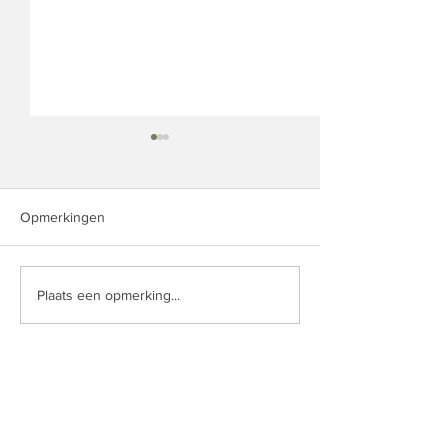
Opmerkingen
Tijd herzien
Het Domino-effe
Plaats een opmerking...
Caroline Reineke